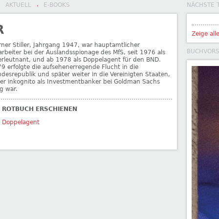
AKTUELL
E-BOOKS
NÄCHSTE 
·
·
R
Zeige all
ner Stiller, Jahrgang 1947, war hauptamtlicher
BUCHVOR
arbeiter bei der Auslandsspionage des MfS, seit 1976 als
rleutnant, und ab 1978 als Doppelagent für den BND.
9 erfolgte die aufsehenerregende Flucht in die
desrepublik und später weiter in die Vereinigten Staaten,
er inkognito als Investmentbanker bei Goldman Sachs
ig war.
I ROTBUCH ERSCHIENEN
 Doppelagent
ler
→