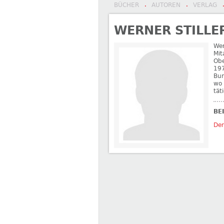
BÜCHER
AUTOREN
VERLAG
·
·
WERNER STILLE
Wer
Mit
Obe
197
Bun
wo 
tät
BE
Der
←
Laura von Wangenheim
Kay Schil
BEITRAGSNAVIGATION