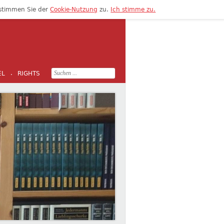
 stimmen Sie der
Cookie-Nutzung
zu.
Ich stimme zu.
Search
EL
RIGHTS
·
for: