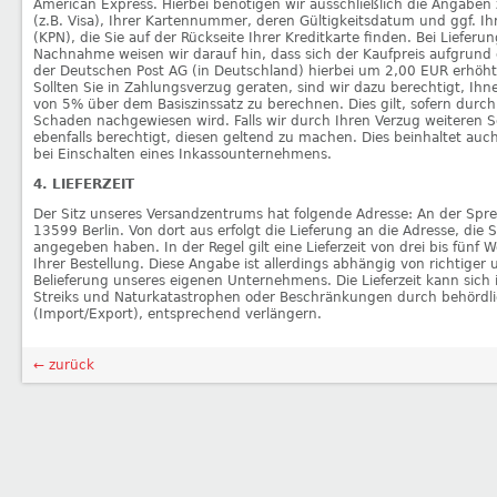
American Express. Hierbei benötigen wir ausschließlich die Angaben 
(z.B. Visa), Ihrer Kartennummer, deren Gültigkeitsdatum und ggf. I
(KPN), die Sie auf der Rückseite Ihrer Kreditkarte finden. Bei Lieferu
Nachnahme weisen wir darauf hin, dass sich der Kaufpreis aufgrun
der Deutschen Post AG (in Deutschland) hierbei um 2,00 EUR erhöht
Sollten Sie in Zahlungsverzug geraten, sind wir dazu berechtigt, Ih
von 5% über dem Basiszinssatz zu berechnen. Dies gilt, sofern durch
Schaden nachgewiesen wird. Falls wir durch Ihren Verzug weiteren S
ebenfalls berechtigt, diesen geltend zu machen. Dies beinhaltet auc
bei Einschalten eines Inkassounternehmens.
4. LIEFERZEIT
Der Sitz unseres Versandzentrums hat folgende Adresse: An der Spr
13599 Berlin. Von dort aus erfolgt die Lieferung an die Adresse, die S
angegeben haben. In der Regel gilt eine Lieferzeit von drei bis fün
Ihrer Bestellung. Diese Angabe ist allerdings abhängig von richtiger 
Belieferung unseres eigenen Unternehmens. Die Lieferzeit kann sich 
Streiks und Naturkatastrophen oder Beschränkungen durch behörd
(Import/Export), entsprechend verlängern.
← zurück