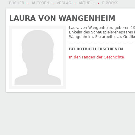
BÜCHER
AUTOREN
VERLAG
AKTUELL
E-BOOKS
·
·
·
·
LAURA VON WANGENHEIM
Laura von Wangenheim, geboren 1968
Enkelin des Schauspielerehepaares
Wangenheim. Sie arbeitet als Grafikd
BEI ROTBUCH ERSCHIENEN
In den Fängen der Geschichte
←
Giuseppe Fiori
Werner Stiller
→
BEITRAGSNAVIGATION