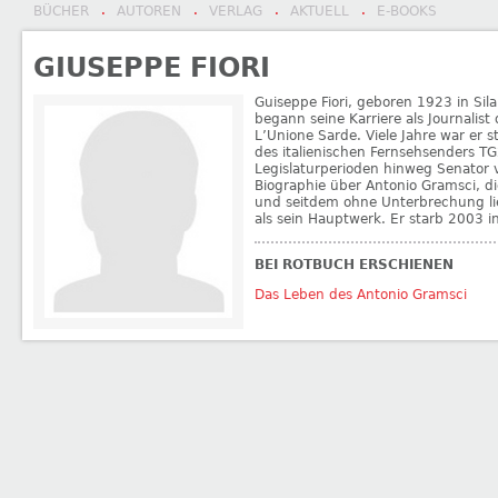
BÜCHER
AUTOREN
VERLAG
AKTUELL
E-BOOKS
·
·
·
·
GIUSEPPE FIORI
Guiseppe Fiori, geboren 1923 in Sila
begann seine Karriere als Journalist
L’Unione Sarde. Viele Jahre war er st
des italienischen Fernsehsenders T
Legislaturperioden hinweg Senator 
Biographie über Antonio Gramsci, d
und seitdem ohne Unterbrechung liefe
als sein Hauptwerk. Er starb 2003 i
BEI ROTBUCH ERSCHIENEN
Das Leben des Antonio Gramsci
←
Rainer W. During
Laura von Wangenheim
→
BEITRAGSNAVIGATION