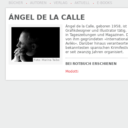
BÜCHER
AUTOREN
VERLAG
AKTUELL
E-BOOKS
·
·
·
·
ÁNGEL DE LA CALLE
Ángel de la Calle, geboren 1958, ist
Grafikdesigner und Illustrator tätig.
in Tageszeitungen und Magazinen. De 
von ihm gegründeten »Internationa
Avilés«. Darüber hinaus verantworte
bekanntesten spanischen Krimifesti
er seit zwanzig Jahren organisiert.
Foto: Marina Taibo
BEI ROTBUCH ERSCHIENEN
Modotti
←
György Dalos
Jutta Ditfurth
→
BEITRAGSNAVIGATION