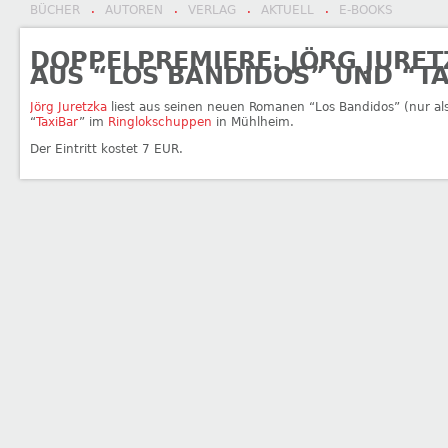
BÜCHER
AUTOREN
VERLAG
AKTUELL
E-BOOKS
·
·
·
·
DOPPELPREMIERE: JÖRG JURET
AUS “LOS BANDIDOS” UND “T
Jörg Juretzka
liest aus seinen neuen Romanen “Los Bandidos” (nur als
“
TaxiBar
” im
Ringlokschuppen
in Mühlheim.
Der Eintritt kostet 7 EUR.
←
Jörg-Juretzka-Lesung – »Freakshow«
Nedim Hazar liest im FHXB Fri
BEITRAGSNAVIGATION
Museum: Deutschlandlieder. Almanya Türküleri.
→