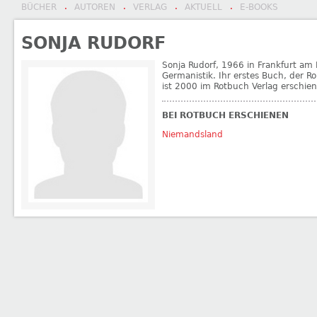
BÜCHER
AUTOREN
VERLAG
AKTUELL
E-BOOKS
·
·
·
·
SONJA RUDORF
Sonja Rudorf, 1966 in Frankfurt am 
Germanistik. Ihr erstes Buch, der R
ist 2000 im Rotbuch Verlag erschie
BEI ROTBUCH ERSCHIENEN
Niemandsland
←
Stefan Reinecke
Ursula Rütten
→
BEITRAGSNAVIGATION