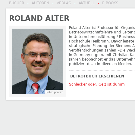
BÜCHER
AUTOREN
VERLAG
AKTUELL
E-BOOKS
·
·
·
·
ROLAND ALTER
Roland Alter ist Professor für Organ
Betriebswirtschaftslehre und Leiter
in Unternehmensführung / Busines
Hochschule Heilbronn. Davor leitete 
strategische Planung der Siemens A
Veröffentlichungen zählen »Die W
in Germany« (gem. mit Christian Ka
Jahren beobachtet er das Unterne
publiziert dazu in diversen Medien.
BEI ROTBUCH ERSCHIENEN
Schlecker oder: Geiz ist dumm
Foto: privat
←
Wolf von Angern
Ingvar Ambjørnsen
→
BEITRAGSNAVIGATION