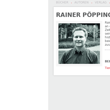
BÜCHER
AUTOREN
VERLAG
·
·
RAINER PÖPPIN
Rai
an 
Zei
sei
his
bei
zu
BE
Tie
←
Ulf Miehe
Ute Seiderer
→
BEITRAGSNAVIGATION