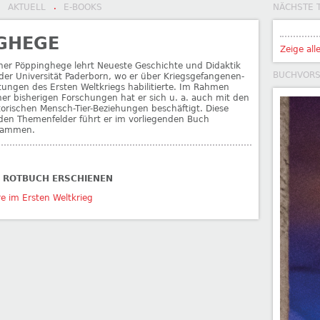
AKTUELL
E-BOOKS
NÄCHSTE 
·
·
GHEGE
Zeige all
ner Pöppinghege lehrt Neueste Geschichte und Didaktik
BUCHVOR
der Universität Paderborn, wo er über Kriegsgefangenen-
tungen des Ersten Weltkriegs habilitierte. Im Rahmen
ner bisherigen Forschungen hat er sich u. a. auch mit den
torischen Mensch-Tier-Beziehungen beschäftigt. Diese
den Themenfelder führt er im vorliegenden Buch
sammen.
I ROTBUCH ERSCHIENEN
re im Ersten Weltkrieg