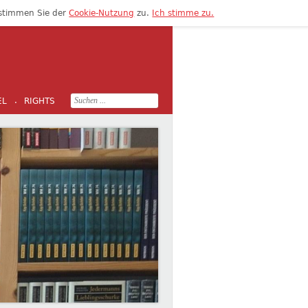
 stimmen Sie der
Cookie-Nutzung
zu.
Ich stimme zu.
Search
EL
RIGHTS
·
for: