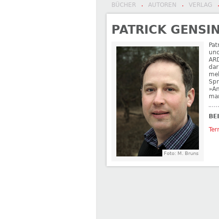
BÜCHER
AUTOREN
VERLAG
·
·
PATRICK GENSI
Pat
und
ARD
dar
meh
Spr
»An
man
BE
Ter
Foto: M. Bruns
←
Dario Fo
Gunter Gerlach
→
BEITRAGSNAVIGATION