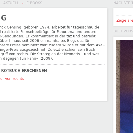
AKTUELL
E-BOOKS
NÄCHSTE 
·
·
NG
Zeige all
rick Gensing, geboren 1974, arbeitet für tagesschau.de
BUCHVOR
 realisierte Fernsehbeiträge für Panorama und andere
-Sendungen. Er kommentiert in der taz und betreibt
über hinaus seit 2006 ein namhaftes Blog, das für
rere Preise nominiert war; zudem wurde er mit dem Axel-
inger-Preis ausgezeichnet. Zuletzt erschien sein Buch
griff von rechts. Die Strategien der Neonazis – und was
 dagegen tun kann« (2009).
I ROTBUCH ERSCHIENEN
ror von rechts