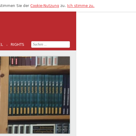
 stimmen Sie der
Cookie-Nutzung
zu.
Ich stimme zu.
Search
EL
RIGHTS
·
for: