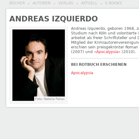
BÜCHER
AUTOREN
VERLAG
AKTUELL
E-BOOKS
·
·
·
·
ANDREAS IZQUIERDO
Andreas Izquierdo, geboren 1968, 
Studium nach Köln und volontierte i
arbeitet als freier Schriftsteller un
Mitglied der Krimiautorenvereinigun
erschien sein preisgekrönter Roman
(2007) und
»Apocalypsia«
(2010).
BEI ROTBUCH ERSCHIENEN
Apocalypsia
Foto: Natalie Pelosi
←
Ralph Gerstenberg
Annette Jensen
→
BEITRAGSNAVIGATION